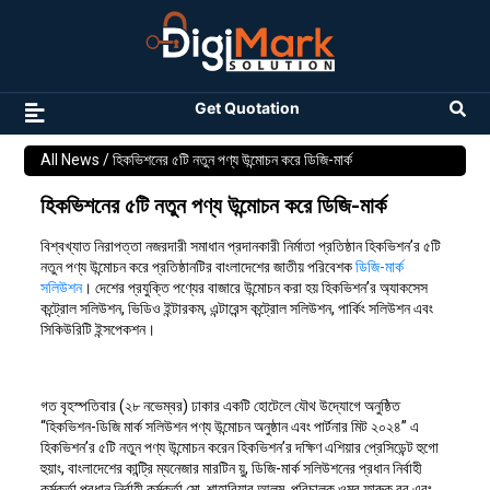
Get Quotation
All News
/ হিকভিশনের ৫টি নতুন পণ্য উন্মোচন করে ডিজি-মার্ক
হিকভিশনের ৫টি নতুন পণ্য উন্মোচন করে ডিজি-মার্ক
বিশ্বখ্যাত নিরাপত্তা নজরদারী সমাধান প্রদানকারী নির্মাতা প্রতিষ্ঠান হিকভিশন’র ৫টি
নতুন পণ্য উন্মোচন করে প্রতিষ্ঠানটির বাংলাদেশের জাতীয় পরিবেশক
ডিজি-মার্ক
সলিউশন
। দেশের প্রযুক্তি পণ্যের বাজারে উন্মোচন করা হয় হিকভিশন’র অ্যাকসেস
কন্ট্রোল সলিউশন, ভিডিও ইন্টারকম, এন্টারেন্স কন্ট্রোল সলিউশন, পার্কিং সলিউশন এবং
সিকিউরিটি ইন্সপেকশন।
গত বৃহস্পতিবার (২৮ নভেম্বর) ঢাকার একটি হোটেলে যৌথ উদ্যোগে অনুষ্ঠিত
“হিকভিশন-ডিজি মার্ক সলিউশন পণ্য উন্মোচন অনুষ্ঠান এবং পার্টনার মিট ২০২৪” এ
হিকভিশন’র ৫টি নতুন পণ্য উন্মোচন করেন হিকভিশন’র দক্ষিণ এশিয়ার প্রেসিডেন্ট হুগো
হুয়াং, বাংলাদেশের কান্ট্রি ম্যনেজার মারটিন য়ু, ডিজি-মার্ক সলিউশনের প্রধান নির্বাহী
কর্মকর্তা প্রধান নির্বাহী কর্মকর্তা মো. শাহারিয়ার আলম, পরিচালক ওমর ফারুক রব এবং