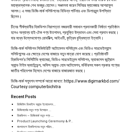
মহাব্যবস্থাপক শেখ মনজুর হোসেন। সঞ্চালনা করেন সিনিয়র ম্যানেজার আশরাফুল
আলম। এ সময় ডিজি-মার্ক সলিউশনের বিভিন্ন পার্টনার এবং ডিলারবৃন্দ উপস্থিত
ছিলেন।
চীনের শীর্ষস্থানীয় হিকভিশন নিরাপত্তা নজরদারী সমাধান প্রদানকারী নির্মাতা প্রতিষ্ঠান
হলেও অন্যান্য হাই-টেক পণ্য উতপাদন, প্রযুক্তি উদ্ভাবন এবং সেবা প্রদান করছে।
যার মধ্যে উল্লেখযোগ্য রোবটিক্স, আইওটি, কৃত্রিম বুদ্ধিমত্তা ইত্যাদি।
ডিজি-মার্ক সলিউশন সিকিউরিটি অটোমেশন সলিউশন্স এবং ভিডিও সারভেইল্যান্স
সলিউশন্সের এর ক্ষেত্রে দেশের বাজারে নতুন মাত্রা যোগ করেছে। প্রতিষ্ঠানটি
হিকভিশন’র সিসিটিভি ক্যামেরা, ভিডিও সারভেইলেন্স সলিউশন, অ্যাকসেস কন্ট্রোল
অ্যান্ড টাইম অ্যাটেন্ডেন্স, অফিস অ্যান্ড হোম অটোমেশন, মনিটরসহ সকল প্রকার পণ্যের
জাতীয় পরিবেশক হিসেবে দেশের বাজারে বাজারজাত করছে।
ডিজি-মার্ক সল্যুশন সম্পর্কে আরো জানতে: https://www.digimarkbd.com/
Courtesy:computerbichitra
Recent Posts
ডিজিটাল ডিভাইস অ্যান্ড ইনোভেশন...
ডিজিমার্কের নতুন পণ্য উম্মোচন ...
হিকভিশন – ডিজিমার্ক নতুন পণ্য ...
Product Launching Ceremony & P...
বাংলাদেশে হিকভিশনের নতুন পরিবে...