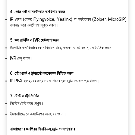
4.
ফোন সেট বা সফটফোন কনফিগার করুন
IP ফোন (যেমন: Flyingvoice, Yealink) বা সফটফোন (Zoiper, MicroSIP)
ব্যবহার করে এক্সটেনশন যুক্ত করুন।
5.
কল রাউটিং ও IVR সেটআপ করুন
ইনকামিং কল কিভাবে কোন বিভাগে যাবে, কতক্ষণ ওয়েট করবে, সেটিং ঠিক করুন।
IVR মেনু বানান।
6.
নেটওয়ার্ক ও ইন্টারনেট কানেকশন নিশ্চিত করুন
IP PBX ব্যবহারের জন্য ভালো মানের ব্রডব্যান্ড সংযোগ প্রয়োজন।
7.
টেস্ট ও ট্রেনিং দিন
সিস্টেম টেস্ট করে দেখুন।
ইমপ্লয়িদেরকে এক্সটেনশন ব্যবহার শেখান।
বাংলাদেশের জনপ্রিয় পিএবিএক্স ব্র্যান্ড ও সাপ্লায়ার