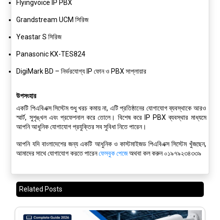
Flyingvoice IP PBX
Grandstream UCM সিরিজ
Yeastar S সিরিজ
Panasonic KX-TES824
DigiMark BD
– নির্ভরযোগ্য IP ফোন ও PBX সাপ্লায়ার
উপসংহার
একটি পিএবিএক্স সিস্টেম শুধু খরচ কমায় না, এটি প্রতিষ্ঠানের যোগাযোগ ব্যবস্থাকে আরও
স্মার্ট, সুশৃঙ্খল এবং প্রফেশনাল করে তোলে। বিশেষ করে IP PBX ব্যবস্থার মাধ্যমে
আপনি আধুনিক যোগাযোগ প্রযুক্তির সব সুবিধা নিতে পারেন।
আপনি যদি বাংলাদেশের জন্য একটি আধুনিক ও কাস্টমাইজড পিএবিএক্স সিস্টেম খুঁজছেন,
আমাদের সাথে যোগাযোগ করতে পারেন
ফেসবুক পেজে
অথবা কল করুন ০১৯৭৯২৩৪৩৩৯
Related Posts