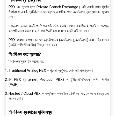
PBX
এর পূর্ণরূপ হলো
Private Branch Exchange
। এটি একটি ফোন সুইচিং
সিস্টেম যা একটি প্রতিষ্ঠানের অভ্যন্তরে একাধিক ফোন এক্সটেনশন ব্যবস্থাপনার সুযোগ
দেয়।
সহজভাবে বললে, একটি প্রতিষ্ঠান যদি বাইরের লাইন থেকে একাধিক ইমপ্লয়ি বা ডেস্কে
কল পরিচালনা করতে চায়, তাহলে পিএবিএক্স ব্যবহার করেই এটি করা হয়।
PBX ব্যবস্থায় ফোন কল অভ্যন্তরীণভাবে (এক্সটেনশন টু এক্সটেনশন) এবং বাহ্যিকভাবে
(আউটগোয়িং/ইনকামিং) নিয়ন্ত্রণ করা যায়।
পিএবিএক্স কত প্রকার?
পিএবিএক্স মূলত তিন ধরনের হয়:
Traditional Analog PBX
– পুরনো প্রযুক্তি, ফোন লাইনভিত্তিক।
IP PBX (Internet Protocol PBX)
– ইন্টারনেটভিত্তিক কলিং সিস্টেম
(VoIP)।
Hosted / Cloud PBX
– সম্পূর্ণরূপে অনলাইনে হোস্ট করা হয়, কোনও হার্ডওয়্যারের
দরকার নেই।
পিএবিএক্স ব্যবহারের সুবিধাসমূহ