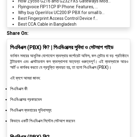
How Zycoo G216 and G232 FXS Gateways Mod...
Flyingvoice FIP11CP IP Phone: Features, ...
Why buy OpenVox UC200 IP PBX for small b...
Best Fingerprint Access Control Device f...
Best CCA Cable in Bangladesh
Share On:
পিএবিএক্স (PBX) কি? | পিএবিএক্সের সুবিধা ও সেটআপ গাইড
বর্তমান সময়ের আধুনিক যোগাযোগ ব্যবস্থায় কর্পোরেট অফিস, কল সেন্টার বা বড় প্রতিষ্ঠানে
ইন্টারনাল এবং এক্সটারনাল কল ব্যবস্থাপনা অত্যন্ত গুরুত্বপূর্ণ। এই ব্যবস্থাকে আরও
স্মার্ট ও কার্যকর করতে যে প্রযুক্তি ব্যবহৃত হয়, তা হলো
পিএবিএক্স (PBX)
।
এই ব্লগে আমরা জানব:
পিএবিএক্স কী
পিএবিএক্সের প্রকারভেদ
পিএবিএক্স ব্যবহারের সুবিধাসমূহ
কিভাবে একটি পিএবিএক্স সিস্টেম সেটআপ করবেন
পিএবিএক্স (PBX) কি?