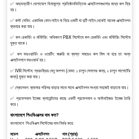
✅
অভ্যন্তরীণ যোগাযোগ বিনামূল্যে:
প্রতিষ্ঠানভিত্তিক এক্সটেনশনগুলোর মধ্যে কল ফ্রি
হয়।
✅
কস্ট সেভিং:
একাধিক ফোন লাইন না নিয়ে একটি বা দুটি লাইন থেকেই অনেক এক্সটেনশন
ব্যবহার করা যায়।
✅
কল রেকর্ডিং ও মনিটরিং:
অধিকাংশ PBX সিস্টেমে কল রেকর্ডিং এবং মনিটরিং সিস্টেম
যুক্ত থাকে।
✅
কল ফরওয়ার্ডিং ও ওয়েটিং:
জরুরি বা ব্যস্ত সময়েও কল মিস না হয়ে তা অন্য
এক্সটেনশনে ফরওয়ার্ড হয়।
✅
IVR সিস্টেম:
স্বয়ংক্রিয় মেনু অপশন (যেমন: ১ চাপুন সেলসের জন্য, ২ চাপুন সাপোর্টের
জন্য) যুক্ত করা যায়।
✅
স্কেলেবল:
ব্যবসার পরিসর বাড়ার সাথে সাথে এক্সটেনশন সংখ্যা সহজেই বাড়ানো যায়।
✅
প্রফেশনাল ইমেজ:
ক্লায়েন্টদের কাছে একটি প্রফেশনাল ও অর্গানাইজড ইমেজ তৈরি
করে।
বাংলাদেশে পিএবিএক্সের দাম কত?
বাংলাদেশে
পিএবিএক্স সিস্টেমের দাম
নির্ভর করে:
মডেল
এক্সটেনশন
দাম (প্রায়)