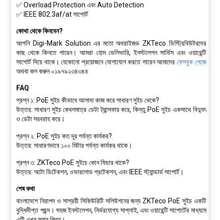
✅ Overload Protection এবং Auto Detection
✅ IEEE 802.3af/at সাপোর্ট
কোথা থেকে কিনবেন?
আপনি Digi-Mark Solution এর মতো অথরাইজড ZKTeco ডিস্ট্রিবিউটরদের
কাছ থেকে কিনতে পারেন। আমরা
হোম ডেলিভারি
,
ইনস্টলেশন সার্ভিস
এবং
ওয়ারেন্টি
সাপোর্ট
দিয়ে থাকে। যেকোনো প্রয়োজনে যোগাযোগ করতে পারেন আমাদের
ফেসবুক পেজে
অথবা কল করুন
০১৯৭৯২৩৪৩৪৪
FAQ
প্রশ্ন ১: PoE সুইচ কীভাবে আলাদা কাজ করে সাধারণ সুইচ থেকে?
উত্তর:
সাধারণ সুইচ কেবলমাত্র ডেটা ট্রান্সফার করে, কিন্তু PoE সুইচ একসাথে বিদ্যুৎ
ও ডেটা সরবরাহ করে।
প্রশ্ন ২: PoE সুইচ কত দূর পর্যন্ত কার্যকর?
উত্তর:
সাধারণভাবে ১০০ মিটার পর্যন্ত কার্যকর থাকে।
প্রশ্ন ৩: ZKTeco PoE সুইচে কোন ফিচার থাকে?
উত্তর:
অটো ডিটেকশন, ওভারলোড প্রটেকশন, এবং IEEE স্ট্যান্ডার্ড সাপোর্ট।
শেষ কথা
বাংলাদেশে নিরাপদ ও সাশ্রয়ী সিকিউরিটি সলিউশনের জন্য
ZKTeco PoE সুইচ
একটি
বুদ্ধিদীপ্ত পছন্দ। সহজ ইনস্টলেশন, নির্ভরযোগ্য সাপ্লাই, এবং ওয়ারেন্টি সাপোর্টের মাধ্যমে
এটি এখন সবার প্রিয়।