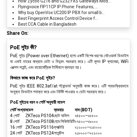
How Zycoo G216 and G232 FXS Gateways Mod...
Flyingvoice FIP11CP IP Phone: Features, ...
Why buy OpenVox UC200 IP PBX for small b...
Best Fingerprint Access Control Device f...
Best CCA Cable in Bangladesh
Share On:
PoE সুইচ কী?
PoE সুইচ
(Power over Ethernet) হলো একটি বিশেষ ধরণের নেটওয়ার্ক ডিভাইস
যা একই তারের মাধ্যমে ডেটা ও বিদ্যুৎ সরবরাহ করে। এটি মূলত
IP ক্যামেরা
,
WiFi
এক্সেস পয়েন্ট
, এবং
বায়োমেট্রিক টার্মিনালে
ব্যবহৃত হয়।
কিভাবে কাজ করে PoE সুইচ?
PoE সুইচ
IEEE 802.3af/at স্ট্যান্ডার্ড
অনুযায়ী কাজ করে। এটি স্বয়ংক্রিয়ভাবে
সংযুক্ত ডিভাইস শনাক্ত করে এবং নির্দিষ্ট পাওয়ার ও ডেটা সরবরাহ করে।
PoE সুইচের ধরন ও পোর্ট অনুযায়ী মডেল
পোর্ট সংখ্যা
মডেল
ব্যবহার
দাম (BDT)
4 পোর্ট
ZKTeco PS104
ছোট অফিস
৳৪৫০০–৳৫৫০০
8 পোর্ট
ZKTeco PS108
হোম সিকিউরিটি
৳৭৫০০–৳৯০০০
16 পোর্ট
ZKTeco PS116
ফ্যাক্টরি
৳১২০০০–৳১৫০০০
24 পোর্ট
ZKTeco PS124
গার্মেন্টস
৳১৮০০০–৳২২০০০