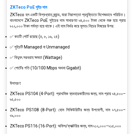
ZKTeco PoE সুইচ দাম
ZKTeco
হল একটি বিশ্বখ্যাত ব্র্যান্ড, যারা নিরাপত্তা প্রযুক্তিতে বিশেষভাবে পরিচিত।
বাংলাদেশে ZKTeco PoE সুইচের দাম সাধারণত
৳৪,৫০০ টাকা থেকে শুরু হয়ে প্রায়
৳২২,০০০ টাকা পর্যন্ত
হয়ে থাকে। এই দাম নির্ভর করে মূলতঃ নিচের বিষয়ের উপর:
✅ কতটি পোর্ট রয়েছে (৪, ৮, ১৬, ২৪)
✅ সুইচটি Managed না Unmanaged
✅ বিদ্যুৎ সরবরাহ ক্ষমতা (Wattage)
✅ পোর্টের গতি (10/100 Mbps অথবা Gigabit)
উদাহরণ:
ZKTeco PS104 (4-Port)
: প্রাথমিক ব্যবহারকারীদের জন্য, দাম প্রায়
৳৪,৫০০–
৳৫,৫০০
ZKTeco PS108 (8-Port)
: হোম সিকিউরিটির জন্য উপযোগী, দাম
৳৭,৫০০–
৳৯,০০০
ZKTeco PS116 (16-Port)
: অফিস/ফ্যাক্টরির জন্য, দাম
৳১২,০০০–৳১৫,০০০