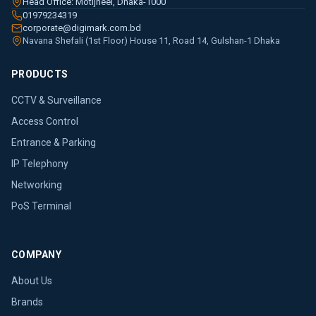
Head Office: Motijheel, Dhaka-1000
01979234319
corporate@digimark.com.bd
Navana Shefali (1st Floor) House 11, Road 14, Gulshan-1 Dhaka
PRODUCTS
CCTV & Surveillance
Access Control
Entrance & Parking
IP Telephony
Networking
PoS Terminal
COMPANY
About Us
Brands