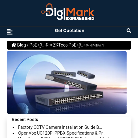
Get Quotation
Blog
/ PoE সুইচ কী ও ZKTeco PoE সুইচ দাম বাংলাদেশে
Recent Posts
Factory CCTV Camera Installation Guide B...
OpenVox UC120P IPPBX Specifications & Pr...