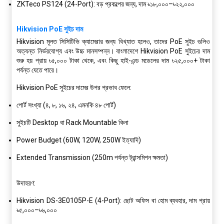
ZKTeco PS124 (24-Port)
: বড় প্রকল্পের জন্য, দাম
৳১৮,০০০–৳২২,০০০
Hikvision PoE সুইচ দাম
Hikvision
মূলত সিসিটিভি ক্যামেরার জন্য বিখ্যাত হলেও, তাদের PoE সুইচ গুলিও
অত্যন্ত নির্ভরযোগ্য এবং উচ্চ মানসম্পন্ন। বাংলাদেশে Hikvision PoE সুইচের দাম
শুরু হয় প্রায়
৳৫,০০০ টাকা থেকে
, এবং কিছু হাই-এন্ড মডেলের দাম
৳২৫,০০০+ টাকা
পর্যন্ত
যেতে পারে।
Hikvision PoE সুইচের দামের উপর প্রভাব ফেলে:
পোর্ট সংখ্যা (৪, ৮, ১৬, ২৪, এমনকি ৪৮ পোর্ট)
সুইচটি Desktop বা Rack Mountable কিনা
Power Budget (60W, 120W, 250W ইত্যাদি)
Extended Transmission (250m পর্যন্ত ট্রান্সমিশন ক্ষমতা)
উদাহরণ:
Hikvision DS-3E0105P-E (4-Port)
: ছোট অফিস বা হোম ব্যবহার, দাম প্রায়
৳৫,০০০–৳৬,০০০