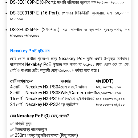
DS-3E0109P-E (8-Port)
: মাঝারি পরিসরের প্রকল্পে, দাম
৳৮,৫০০–৳১০,০০০
DS-3E0318P-E (16-Port)
: পেশাদার সিকিউরিটি ব্যবস্থায়, দাম
৳১৪,০০০–
৳১৮,০০০
DS-3E0326P-E (24-Port)
: বড় কোম্পানি ও ক্যাম্পাস ব্যবস্থাপনায়, দাম
৳২০,০০০–৳২৫,০০০
Nexakey PoE সুইচ দাম
ছোট থেকে মাঝারি প্রকল্পের জন্য Nexakey PoE সুইচ একটি উপযুক্ত সমাধান।
বাংলাদেশে Nexakey PoE সুইচের দাম সাধারণত ৳৩,৮০০ টাকা থেকে শুরু হয় এবং
পোর্ট ও পাওয়ার রেটিং অনুযায়ী বেড়ে ৳১৫,০০০+ পর্যন্ত হতে পারে।
পোর্ট সংখ্যা
মডেল
ব্যবহার
দাম (BDT)
4 পোর্ট
Nexakey NX-PS04
হোম বা ছোট অফিস
৳৩,৮০০–৳৪,৮০০
8 পোর্ট
Nexakey NX-PS08
WiFi/Camera সাপোর্ট
৳৬,০০০–৳৭,৫০০
16 পোর্ট
Nexakey NX-PS16
অফিস/স্টোর/সিকিউরিটি
৳১০,০০০–৳১৩,০০০
24 পোর্ট
Nexakey NX-PS24
বড় প্রতিষ্ঠান
৳১৩,০০০–৳১৫,৫০০
কেন Nexakey PoE সুইচ বেছে নেবেন?
✅ সাশ্রয়ী মূল্য
✅ নির্ভরযোগ্য পারফরম্যান্স
✅ 250m পর্যন্ত ট্রান্সমিশন ক্ষমতা (কিছু মডেলে)