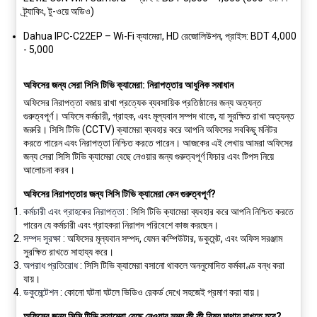
ট্র্যাকিং, টু-ওয়ে অডিও)
Dahua IPC-C22EP
– Wi-Fi ক্যামেরা, HD রেজোলিউশন, প্রাইস: BDT 4,000
- 5,000
অফিসের জন্য সেরা সিসি টিভি ক্যামেরা: নিরাপত্তার আধুনিক সমাধান
অফিসের নিরাপত্তা বজায় রাখা প্রত্যেক ব্যবসায়িক প্রতিষ্ঠানের জন্য অত্যন্ত
গুরুত্বপূর্ণ। অফিসে কর্মচারী, গ্রাহক, এবং মূল্যবান সম্পদ থাকে, যা সুরক্ষিত রাখা অত্যন্ত
জরুরি। সিসি টিভি (CCTV) ক্যামেরা ব্যবহার করে আপনি অফিসের সবকিছু মনিটর
করতে পারেন এবং নিরাপত্তা নিশ্চিত করতে পারেন। আজকের এই লেখায় আমরা অফিসের
জন্য সেরা সিসি টিভি ক্যামেরা বেছে নেওয়ার জন্য গুরুত্বপূর্ণ ফিচার এবং টিপস নিয়ে
আলোচনা করব।
অফিসের নিরাপত্তার জন্য সিসি টিভি ক্যামেরা কেন গুরুত্বপূর্ণ?
কর্মচারী এবং গ্রাহকের নিরাপত্তা
: সিসি টিভি ক্যামেরা ব্যবহার করে আপনি নিশ্চিত করতে
পারেন যে কর্মচারী এবং গ্রাহকরা নিরাপদ পরিবেশে কাজ করছেন।
সম্পদ সুরক্ষা
: অফিসের মূল্যবান সম্পদ, যেমন কম্পিউটার, ডকুমেন্ট, এবং অফিস সরঞ্জাম
সুরক্ষিত রাখতে সাহায্য করে।
অপরাধ প্রতিরোধ
: সিসি টিভি ক্যামেরা বসানো থাকলে অননুমোদিত কর্মকাণ্ড বন্ধ করা
যায়।
ডকুমেন্টেশন
: কোনো ঘটনা ঘটলে ভিডিও রেকর্ড দেখে সহজেই প্রমাণ করা যায়।
অফিসের জন্য সিসি টিভি ক্যামেরা বেছে নেওয়ার সময় কী কী বিষয় মাথায় রাখতে হবে?