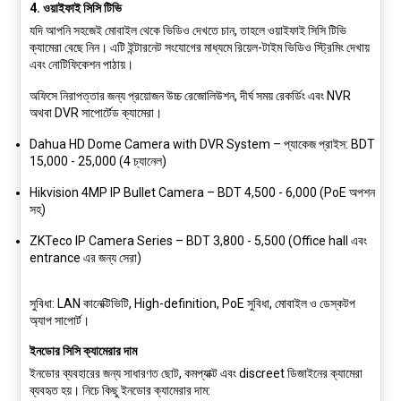
4.
ওয়াইফাই সিসি টিভি
যদি আপনি সহজেই মোবাইল থেকে ভিডিও দেখতে চান, তাহলে ওয়াইফাই সিসি টিভি
ক্যামেরা বেছে নিন। এটি ইন্টারনেট সংযোগের মাধ্যমে রিয়েল-টাইম ভিডিও স্ট্রিমিং দেখায়
এবং নোটিফিকেশন পাঠায়।
অফিসে নিরাপত্তার জন্য প্রয়োজন উচ্চ রেজোলিউশন, দীর্ঘ সময় রেকর্ডিং এবং NVR
অথবা DVR সাপোর্টেড ক্যামেরা।
Dahua HD Dome Camera with DVR System
– প্যাকেজ প্রাইস: BDT
15,000 - 25,000 (4 চ্যানেল)
Hikvision 4MP IP Bullet Camera
– BDT 4,500 - 6,000 (PoE অপশন
সহ)
ZKTeco IP Camera Series
– BDT 3,800 - 5,500 (Office hall এবং
entrance এর জন্য সেরা)
সুবিধা:
LAN কানেক্টিভিটি, High-definition, PoE সুবিধা, মোবাইল ও ডেস্কটপ
অ্যাপ সাপোর্ট।
ইনডোর সিসি ক্যামেরার দাম
ইনডোর ব্যবহারের জন্য সাধারণত ছোট, কমপ্যাক্ট এবং discreet ডিজাইনের ক্যামেরা
ব্যবহৃত হয়। নিচে কিছু ইনডোর ক্যামেরার দাম: