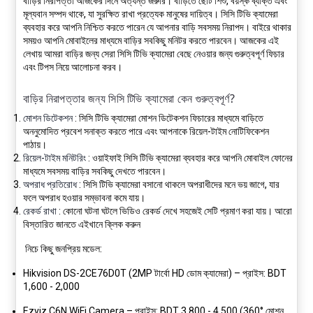
বাড়ির নিরাপত্তা আজকের দিনে অত্যন্ত জরুরি। বাড়িতে ছোট শিশু, বয়স্ক ব্যক্তি এবং
মূল্যবান সম্পদ থাকে, যা সুরক্ষিত রাখা প্রত্যেক মানুষের দায়িত্ব। সিসি টিভি ক্যামেরা
ব্যবহার করে আপনি নিশ্চিত করতে পারেন যে আপনার বাড়ি সবসময় নিরাপদ। বাইরে থাকার
সময়ও আপনি মোবাইলের মাধ্যমে বাড়ির সবকিছু মনিটর করতে পারবেন। আজকের এই
লেখায় আমরা বাড়ির জন্য সেরা সিসি টিভি ক্যামেরা বেছে নেওয়ার জন্য গুরুত্বপূর্ণ ফিচার
এবং টিপস নিয়ে আলোচনা করব।
বাড়ির নিরাপত্তার জন্য সিসি টিভি ক্যামেরা কেন গুরুত্বপূর্ণ?
মোশন ডিটেকশন
: সিসি টিভি ক্যামেরা মোশন ডিটেকশন ফিচারের মাধ্যমে বাড়িতে
অননুমোদিত প্রবেশ সনাক্ত করতে পারে এবং আপনাকে রিয়েল-টাইম নোটিফিকেশন
পাঠায়।
রিয়েল-টাইম মনিটরিং
: ওয়াইফাই সিসি টিভি ক্যামেরা ব্যবহার করে আপনি মোবাইল ফোনের
মাধ্যমে সবসময় বাড়ির সবকিছু দেখতে পারবেন।
অপরাধ প্রতিরোধ
: সিসি টিভি ক্যামেরা বসানো থাকলে অপরাধীদের মনে ভয় জাগে, যার
ফলে অপরাধ হওয়ার সম্ভাবনা কমে যায়।
রেকর্ড রাখা
: কোনো ঘটনা ঘটলে ভিডিও রেকর্ড দেখে সহজেই সেটি প্রমাণ করা যায়। আরো
বিস্তারিত জানতে এইখানে ক্লিক করুন
নিচে কিছু জনপ্রিয় মডেল:
Hikvision DS-2CE76D0T
(2MP টার্বো HD ডোম ক্যামেরা) – প্রাইস: BDT
1,600 - 2,000
Ezviz C6N WiFi Camera
– প্রাইস: BDT 3,800 - 4,500 (360° মোশন