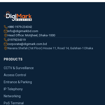
+880 1979-234342
info@digimarkbd.com
Head Office: Motijheel, Dhaka-1000
01979234319
corporate@digimark.com.bd
Navana Shefali (1st Floor) House 11, Road 14, Gulshan-1 Dhaka
PRODUCTS
CCTV & Surveillance
Access Control
Entrance & Parking
IP Telephony
Networking
PoS Terminal