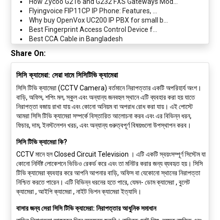
How Zycoo G216 and G232 FXS Gateways Mod...
Flyingvoice FIP11CP IP Phone: Features, ...
Why buy OpenVox UC200 IP PBX for small b...
Best Fingerprint Access Control Device f...
Best CCA Cable in Bangladesh
Share On:
সিসি ক্যামেরা: সেরা দামে সিসিটিভি ক্যামেরা
সিসি টিভি ক্যামেরা (CCTV Camera) বর্তমানে নিরাপত্তার একটি অপরিহার্য অংশ।
বাড়ি, অফিস, শপিং মল, স্কুল এবং অন্যান্য জনবহুল স্থানে এটি ব্যবহার করা হয় যাতে
নিরাপত্তা বজায় রাখা যায় এবং কোনো অনিয়ম বা অপরাধ রোধ করা যায়। এই পোস্টে
আমরা সিসি টিভি ক্যামেরা সম্পর্কে বিস্তারিত আলোচনা করব এবং এর বিভিন্ন ধরন,
ফিচার, দাম, ইনস্টলেশন খরচ, এবং অন্যান্য গুরুত্বপূর্ণ বিষয়গুলো উপস্থাপন করব।
সিসি টিভি ক্যামেরা কি?
CCTV মানে হল Closed Circuit Television । এটি একটি স্বয়ংসম্পূর্ণ সিস্টেম যা
কোনো নির্দিষ্ট লোকেশনে ভিডিও রেকর্ড করে এবং তা মনিটর করার জন্য ব্যবহৃত হয়। সিসি
টিভি ক্যামেরা ব্যবহার করে আপনি আপনার বাড়ি, অফিস বা যেকোনো স্থানের নিরাপত্তা
নিশ্চিত করতে পারেন। এটি বিভিন্ন ধরনের হতে পারে, যেমন- ডোম ক্যামেরা , বুলেট
ক্যামেরা , আইপি ক্যামেরা , নাইট ভিশন ক্যামেরা ইত্যাদি।
বাসার জন্য সেরা সিসি টিভি ক্যামেরা: নিরাপত্তার আধুনিক সমাধান