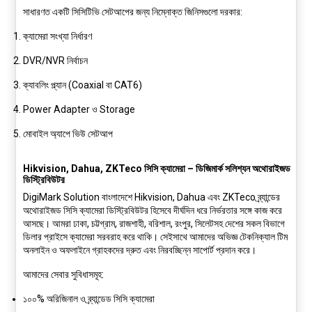
সাধারণত একটি সিসিটিভি সেটআপের জন্য নিম্নোক্ত জিনিসগুলো দরকার:
ক্যামেরা সংখ্যা নির্ধারণ
DVR/NVR নির্বাচন
ক্যাবলিং প্ল্যান (Coaxial বা CAT6)
Power Adapter ও Storage
মোবাইল অ্যাপে ভিউ সেটআপ
Hikvision, Dahua, ZKTeco সিসি ক্যামেরা – ডিজিমার্ক সলিশ্যন অথোরাইজড
ডিস্ট্রিবিউটর
DigiMark Solution
বাংলাদেশে Hikvision, Dahua এবং ZKTeco ব্র্যান্ডের
অথোরাইজড সিসি ক্যামেরা ডিস্ট্রিবিউটর হিসেবে দীর্ঘদিন ধরে নির্ভরতার সঙ্গে কাজ করে
আসছে। আমরা ঢাকা, চট্টগ্রাম, রাজশাহী, বরিশাল, রংপুর, সিলেটসহ দেশের সকল বিভাগে
ডিলার প্রাইসে ক্যামেরা সরবরাহ করে থাকি। সেইসাথে আমাদের অভিজ্ঞ টেকনিক্যাল টিম
অনলাইন ও অফলাইনে গ্রাহকদের দ্রুত এবং নিরবচ্ছিন্ন সাপোর্ট প্রদান করে।
আমাদের সেবার সুবিধাসমূহ:
১০০% অরিজিনাল ও ব্র্যান্ডেড সিসি ক্যামেরা