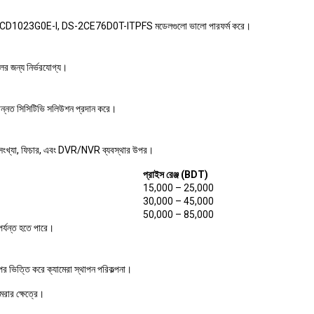
তাদের DS-2CD1023G0E-I, DS-2CE76D0T-ITPFS মডেলগুলো ভালো পারফর্ম করে।
লের জন্য নির্ভরযোগ্য।
উন্নত সিসিটিভি সলিউশন প্রদান করে।
ার সংখ্যা, ফিচার, এবং DVR/NVR ব্যবস্থার উপর।
প্রাইস রেঞ্জ (BDT)
15,000 – 25,000
30,000 – 45,000
50,000 – 85,000
র্যন্ত হতে পারে।
উপর ভিত্তি করে ক্যামেরা স্থাপন পরিকল্পনা।
েরার ক্ষেত্রে।