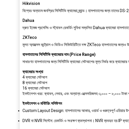
Hikvision
বিশ্বের অন্যতম জনপ্রিয় সিসিটিভি ক্যামেরা ব্র্যান্ড। হাসপাতালের জন্য 
Dahua
দ্রুত ইমেজ প্রসেসিং ও স্ট্যাবল রেকর্ডিং সুবিধা সম্বলিত Dahua ক্যামেরা হাসপাতা
ZKTeco
মূলত অ্যাক্সেস কন্ট্রোল ও ভিডিও সিকিউরিটিতে দক্ষ ZKTeco হাসপাতালের জন্যও 
হাসপাতালের সিসিটিভি ক্যামেরার দাম (Price Range)
সাধারণত হাসপাতালের জন্য সিসিটিভি ক্যামেরা সেটআপের মূল্য নির্ভর করে ক্যামের
ক্যামেরার সংখ্যা
4 ক্যামেরা সেটআপ
8 ক্যামেরা সেটআপ
16 ক্যামেরা সেটআপ
ইনস্টলেশন খরচ:
ক্যাবল, লেবার, এবং অন্যান্য এক্সেসরিজসহ ৩,০০০ – ৮,০০০ টাকা প
ইনস্টলেশন ও মনিটরিং সলিউশন
Custom Layout Design:
হাসপাতালের আকার, ওয়ার্ড ও গুরুত্বপূর্ণ এরিয়ার 
DVR বা NVR সিস্টেম:
রেকর্ডিং ও সংরক্ষণ ব্যবস্থাপনা। NVR ব্যবহৃত হয় IP ক্যাম