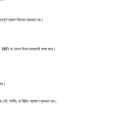
।
বপূর্ণ প্রমাণ হিসেবে ব্যবহৃত হয়।
্শ। WiFi বা কেবল উভয় মাধ্যমেই কাজ করে।
্যকর।
 পার্কিং, বা বিল্ডিং প্রাঙ্গণে ব্যবহৃত হয়।