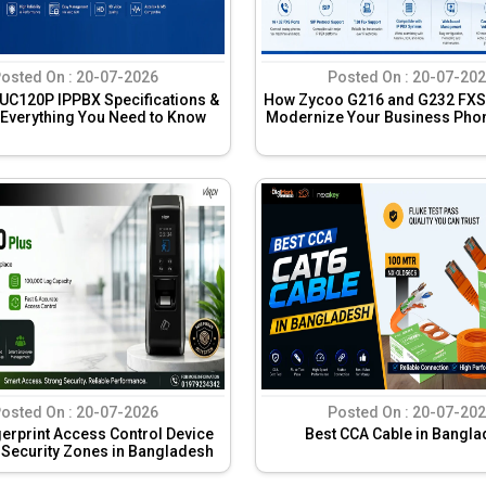
osted On :
20-07-2026
Posted On :
20-07-202
UC120P IPPBX Specifications &
How Zycoo G216 and G232 FXS
 Everything You Need to Know
Modernize Your Business Pho
osted On :
20-07-2026
Posted On :
20-07-202
gerprint Access Control Device
Best CCA Cable in Bangl
-Security Zones in Bangladesh