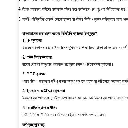
স্টাফ পর্যবেক্ষণ:
কর্মীদের কার্যক্রম মনিটর করে কর্মক্ষমতা এবং শৃঙ্খলা নিশ্চিত করা যায়
জরুরি পরিস্থিতির রেকর্ড:
কোনো দুর্ঘটনা বা ঘটনার ভিডিও ফুটেজ ভবিষ্যতের জন্য গুরুত্
হাসপাতালের জন্য কোন ধরণের সিসিটিভি ক্যামেরা উপযুক্ত?
1.
IP ক্যামেরা
উচ্চ রেজোলিউশন ও রিমোট অ্যাক্সেস সুবিধা সহ IP ক্যামেরা হাসপাতালের জন্য আদর
2.
নাইট ভিশন ক্যামেরা
রাতের বেলা বা অন্ধকার পরিবেশে পরিষ্কার ভিডিও ধারণে সক্ষম ক্যামেরা।
3.
PTZ ক্যামেরা
প্যান, টিল্ট ও জুম করার সুবিধা থাকার কারণে বড় হাসপাতাল বা করিডোরে অত্যন্ত কার
4.
ইনডোর ও আউটডোর ক্যামেরা
ইনডোর ক্যামেরা ওয়ার্ড, লবি ও রুমে ব্যবহৃত হয়, আর আউটডোর ক্যামেরা হাসপাতালের গেট,
5.
মোবাইল অ্যাপে মনিটরিং
লাইভ ভিডিও স্ট্রিমিং ও রেকর্ডিং মোবাইল থেকে পর্যবেক্ষণ করা যায়।
জনপ্রিয় ব্র্যান্ডসমূহ