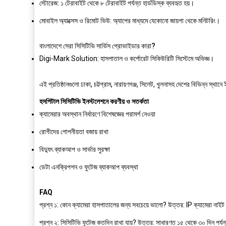
স্টোরেজ:
১ টেরাবাইট থেকে ৮ টেরাবাইট পর্যন্ত হার্ডডিস্ক ব্যবহৃত হয়।
মোবাইল অ্যাক্সেস ও রিমোট ভিউ:
অ্যাপের মাধ্যমে যেকোনো জায়গা থেকে মনিটরিং।
বাংলাদেশে সেরা সিসিটিভি সার্ভিস প্রোভাইডার কারা?
Digi-Mark Solution:
হাসপাতাল ও কর্পোরেট সিকিউরিটি সিস্টেমে অভিজ্ঞ।
এই প্রতিষ্ঠানগুলো ঢাকা, চট্টগ্রাম, নারায়ণগঞ্জ, সিলেট, খুলনাসহ দেশের বিভিন্ন স্থানে
হসপিটাল সিসিটিভি ইনস্টলেশনে করণীয় ও সতর্কতা
ক্যামেরার অবস্থান নির্ধারণে বিশেষজ্ঞের পরামর্শ নেওয়া
রোগীদের গোপনীয়তা বজায় রাখা
বিদ্যুৎ ব্যাকআপ ও সার্ভার সুরক্ষা
ডেটা এনক্রিপশন ও ফুটেজ ব্যাকআপ ব্যবস্থা
FAQ
প্রশ্ন ১:
কোন ক্যামেরা হাসপাতালের জন্য সবচেয়ে ভালো?
উত্তর:
IP ক্যামেরা নাইট
প্রশ্ন ২:
সিসিটিভি ফুটেজ কতদিন রাখা যায়?
উত্তর:
সাধারণত ১৫ থেকে ৩০ দিন পর্যন্ত