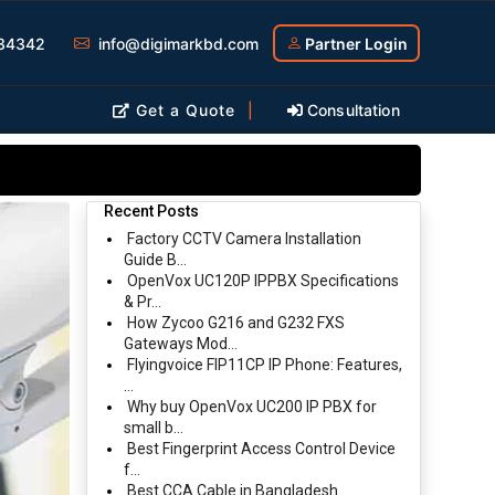
34342
info@digimarkbd.com
Partner Login
Get a Quote
|
Consultation
Recent Posts
Factory CCTV Camera Installation
Guide B...
OpenVox UC120P IPPBX Specifications
& Pr...
How Zycoo G216 and G232 FXS
Gateways Mod...
Flyingvoice FIP11CP IP Phone: Features,
...
Why buy OpenVox UC200 IP PBX for
small b...
Best Fingerprint Access Control Device
f...
Best CCA Cable in Bangladesh